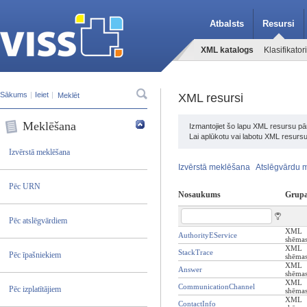
Atbalsts
Resursi
XML katalogs
Klasifikatori
Sākums
|
Ieiet
|
XML resursi
Meklēšana
Izmantojiet šo lapu XML resursu pār
Lai aplūkotu vai labotu XML resursu
Izvērstā meklēšana
Izvērstā meklēšana
Atslēgvārdu 
Pēc URN
Nosaukums
Grup
Pēc atslēgvārdiem
XML
AuthorityEService
shēma
XML
StackTrace
Pēc īpašniekiem
shēma
XML
Answer
shēma
XML
CommunicationChannel
Pēc izplatītājiem
shēma
XML
ContactInfo