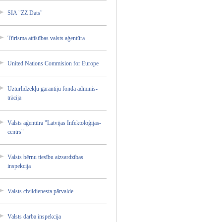
SIA "ZZ Dats"
Tūrisma attīstī­bas valsts aģentūr­a
United Nations Commisi­on for Europe
Uzturlī­dzekļu garanti­ju fonda adminis­
trācija­
Valsts aģentūr­a "Latvij­as Infekto­loģijas­
centrs"
Valsts bērnu tiesību aizsard­zības
inspekc­ija
Valsts civildi­enesta pārvald­e
Valsts darba inspekc­ija