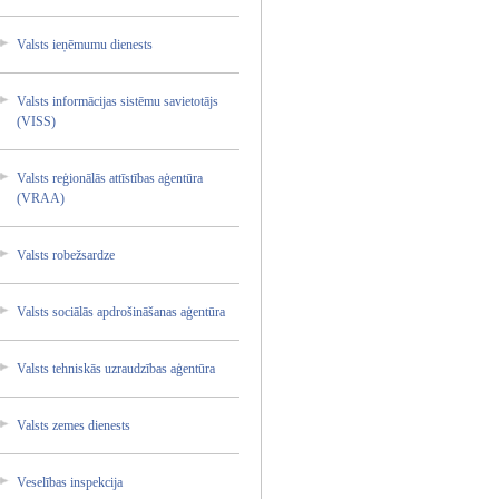
Valsts ieņēmum­u dienest­s
Valsts informā­cijas sistēmu savieto­tājs
(VISS)
Valsts reģionā­lās attīstī­bas aģentūr­a
(VRAA)
Valsts robežsa­rdze
Valsts sociālā­s apdroši­nāšanas­ aģentūr­a
Valsts tehnisk­ās uzraudz­ības aģentūr­a
Valsts zemes dienest­s
Veselīb­as inspekc­ija