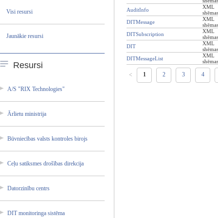
shēma
XML
AuditInfo
Visi resursi
shēma
XML
DITMessage
shēma
XML
DITSubscription
Jaunākie resursi
shēma
XML
DIT
shēma
XML
DITMessageList
shēma
Resursi
1
2
3
4
<
A/S "RIX Technol­ogies"
Ārlietu ministr­ija
Būvniec­ības valsts kontrol­es birojs
Ceļu satiksm­es drošība­s direkci­ja
Datorzi­nību centrs
DIT monitor­inga sistēma