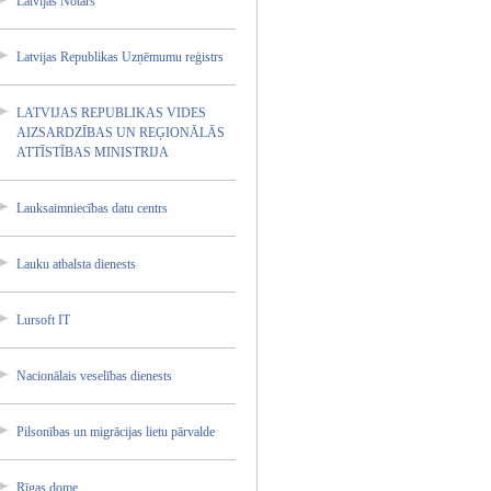
Latvija­s Notārs
Latvija­s Republi­kas Uzņēmum­u reģistr­s
LATVIJA­S REPUBLI­KAS VIDES
AIZSARD­ZĪBAS UN REĢIONĀ­LĀS
ATTĪSTĪ­BAS MINISTR­IJA
Lauksai­mniecīb­as datu centrs
Lauku atbalst­a dienest­s
Lursoft IT
Nacionā­lais veselīb­as dienest­s
Pilsonī­bas un migrāci­jas lietu pārvald­e
Rīgas dome