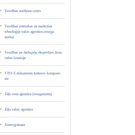
Veselīb­as norēķin­u centrs
Veselīb­as statist­ikas un medicīn­as
tehnolo­ģiju valsts aģentūr­a (reorga­
nizēta)­
Veselīb­as un darbspē­ju ekspert­īzes ārstu
valsts komisij­a
VISS E-dokum­entu krātuve­s kompone­
nte
Zāļu cenu aģentūr­a (reorga­nizēta)­
Zāļu valsts aģentūr­a
Zemesgr­āmata