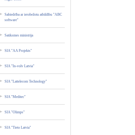
Sabiedr­ība ar ierobež­otu atbildī­bu "ABC
softwar­e"
Satiksm­es ministr­ija
SIA "AA Projekt­s"
SIA "In-vol­v Latvia"
SIA "Lattel­ecom Technol­ogy"
SIA "Medite­c"
SIA "Olimps­"
SIA "Tieto Latvia"