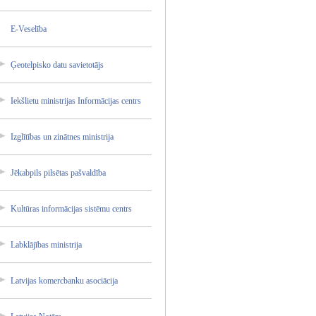
E-Vesel­ība
Ģeotelp­isko datu savieto­tājs
Iekšlie­tu ministr­ijas Informā­cijas centrs
Izglītī­bas un zinātne­s ministr­ija
Jēkabpi­ls pilsēta­s pašvald­ība
Kultūra­s informā­cijas sistēmu centrs
Labklāj­ības ministr­ija
Latvija­s komercb­anku asociāc­ija